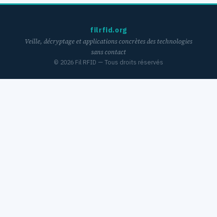
filrfid.org
Veille, décryptage et applications concrètes des technologies
sans contact
©
2026
Fil RFID — Tous droits réservés