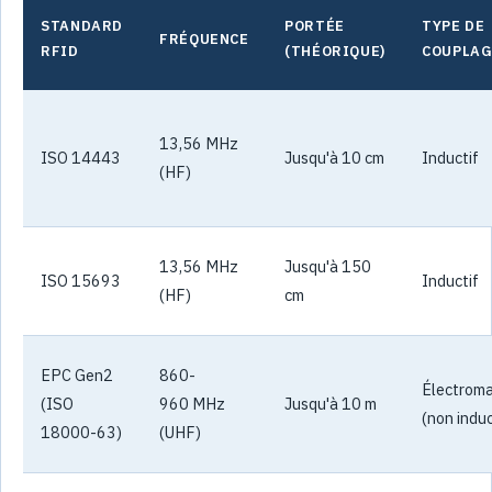
STANDARD
PORTÉE
TYPE DE
FRÉQUENCE
RFID
(THÉORIQUE)
COUPLAG
13,56 MHz
ISO 14443
Jusqu'à 10 cm
Inductif
(HF)
13,56 MHz
Jusqu'à 150
ISO 15693
Inductif
(HF)
cm
EPC Gen2
860-
Électrom
(ISO
960 MHz
Jusqu'à 10 m
(non induc
18000-63)
(UHF)