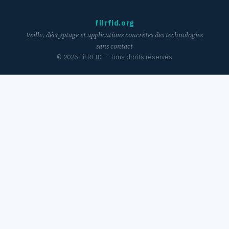
filrfid.org
Veille, décryptage et applications concrètes des technologies
sans contact
©
2026
Fil RFID — Tous droits réservés